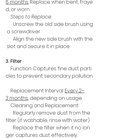
6 months.
 Replace when bent, fraye
d, or worn.  
Steps to Replace: 
      Unscrew the old side brush using
 a screwdriver.  
      Align the new side brush with the
 slot and secure it in place.
3. Filter  
    Function: Captures fine dust parti
cles to prevent secondary pollution.
    Replacement Interval: 
Every 2–
3 months
, depending on usage.  
    Cleaning and Replacement:  
      Regularly remove dust from the 
filter (if washable, rinse with water).  
      Replace the filter when it no lon
ger captures dust effectively.