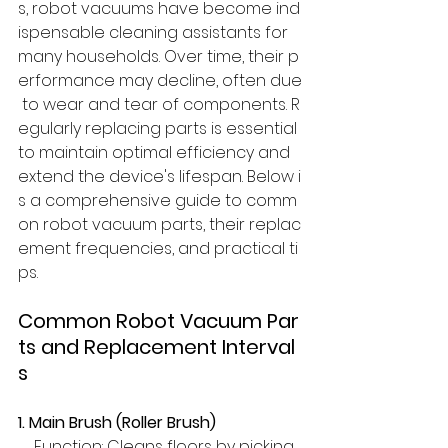
s, robot vacuums have become ind
ispensable cleaning assistants for 
many households. Over time, their p
erformance may decline, often due
 to wear and tear of components. R
egularly replacing parts is essential 
to maintain optimal efficiency and 
extend the device's lifespan. Below i
s a comprehensive guide to comm
on robot vacuum parts, their replac
ement frequencies, and practical ti
ps.
Common Robot Vacuum Par
ts and Replacement Interval
s
1. Main Brush (Roller Brush)  
    Function: Cleans floors by picking 