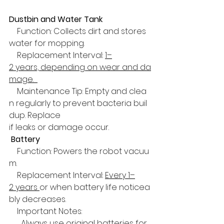
Dustbin and Water Tank  
    Function: Collects dirt and stores 
water for mopping.  
    Replacement Interval: 
1–
2 years, depending on wear and da
mage.  
    Maintenance Tip: Empty and clea
n regularly to prevent bacteria buil
dup. Replace  
if leaks or damage occur.
Battery  
    Function: Powers the robot vacuu
m.  
    Replacement Interval: 
Every 1–
2 years 
or when battery life noticea
bly decreases.  
    Important Notes:  
      Always use original batteries for 