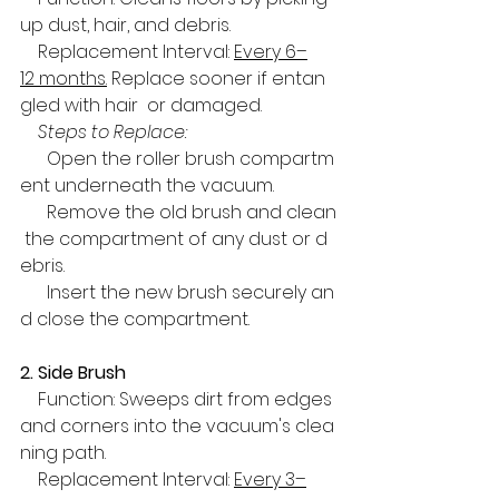
up dust, hair, and debris.  
    Replacement Interval: 
Every 6–
12 months.
 Replace sooner if entan
gled with hair  or damaged.  
Steps to Replace:  
      Open the roller brush compartm
ent underneath the vacuum.  
      Remove the old brush and clean
 the compartment of any dust or d
ebris.  
      Insert the new brush securely an
d close the compartment.
2. Side Brush  
    Function: Sweeps dirt from edges 
and corners into the vacuum's clea
ning path.  
    Replacement Interval: 
Every 3–