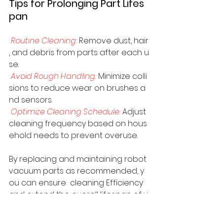
Tips for Prolonging Part Lifes
pan
Routine Cleaning:
 Remove dust, hair
, and debris from parts after each u
se.  
Avoid Rough Handling:
 Minimize colli
sions to reduce wear on brushes a
nd sensors.  
Optimize Cleaning Schedule:
 Adjust 
cleaning frequency based on hous
ehold needs to prevent overuse.
By replacing and maintaining robot 
vacuum parts as recommended, y
ou can ensure  cleaning Efficiency 
and extend the overall lifespan of y
our device. Follow these guidelines 
to keep your robot vacuum a reliab